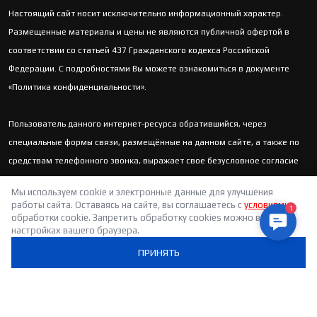
Настоящий сайт носит исключительно информационный характер.
Размещенные материалы и цены не являются публичной офертой в
соответствии со статьей 437 Гражданского кодекса Российской
Федерации. С подробностями Вы можете ознакомиться в документе
«Политика конфиденциальности».
Пользователь данного интернет-ресурса обратившийся, через
специальные формы связи, размещённые на данном сайте, а также по
средствам телефонного звонка, выражает свое безусловное согласие
продолжить устную или письменную коммуникацию с помощью
Мы используем cookie и электронные данные для улучшения
электронных средств связи, в т.ч.: sms-информирование, e-mail-
работы сайта. Оставаясь на сайте, вы соглашаетесь с
условиями
рассылка и т.п. и т.д.
обработки cookie. Запретить обработку cookies можно в
1
настройках вашего браузера.
Contact 
ПРИНЯТЬ
Реквизиты организации: ООО «АВТОСЛОН», ИНН: 6678094470, ОГРН:
1186658056155
Политика конфиденциальности
Пользовательское соглашение