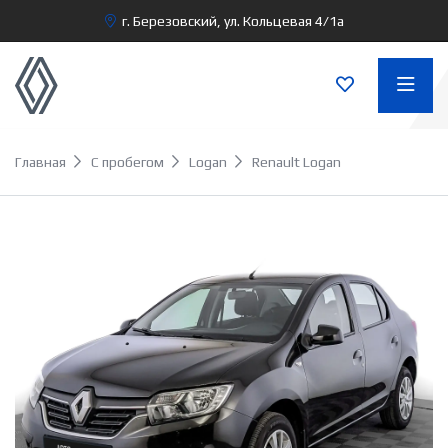
г. Березовский, ул. Кольцевая 4/1а
Главная
С пробегом
Logan
Renault Logan