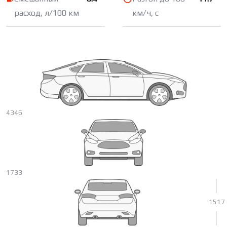
расход, л/100 км
км/ч, с
4346
1733
1517