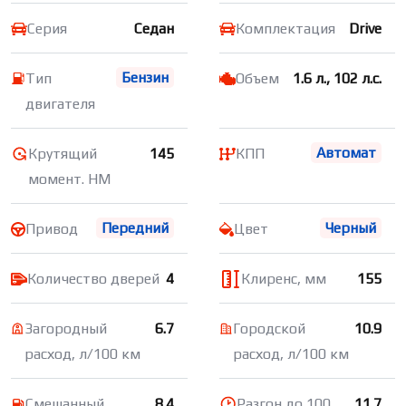
Серия
Седан
Комплектация
Drive
Бензин
Тип
Объем
1.6 л., 102 л.с.
двигателя
Автомат
Крутящий
145
КПП
момент. НМ
Передний
Черный
Привод
Цвет
Количество дверей
4
Клиренс, мм
155
Загородный
6.7
Городской
10.9
расход, л/100 км
расход, л/100 км
Смешанный
8.4
Разгон до 100
11.7