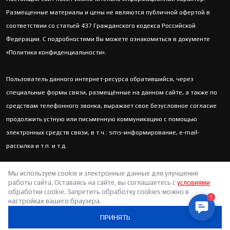
Размещенные материалы и цены не являются публичной офертой в
соответствии со статьей 437 Гражданского кодекса Российской
Федерации. С подробностями Вы можете ознакомиться в документе
«Политика конфиденциальности».
Пользователь данного интернет-ресурса обратившийся, через
специальные формы связи, размещённые на данном сайте, а также по
средствам телефонного звонка, выражает свое безусловное согласие
продолжить устную или письменную коммуникацию с помощью
электронных средств связи, в т.ч.: sms-информирование, e-mail-
рассылка и т.п. и т.д.
Реквизиты организации: ООО «АВТОСЛОН», ИНН: 6678094470, ОГРН:
Мы используем cookie и электронные данные для улучшения
работы сайта. Оставаясь на сайте, вы соглашаетесь с
условиями
1186658056155
обработки cookie. Запретить обработку cookies можно в
1
настройках вашего браузера.
Contact 
ПРИНЯТЬ
Политика конфиденциальности
Пользовательское соглашение