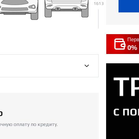
1613
окредит
Перв
 4.9%
0%
р
чную оплату по кредиту.