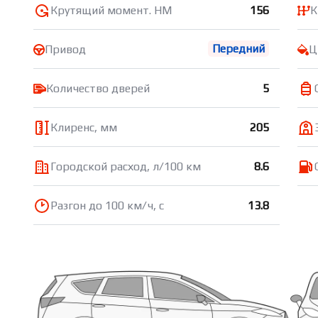
Крутящий момент. НМ
156
К
Передний
Привод
Ц
Количество дверей
5
Клиренс, мм
205
Городской расход, л/100 км
8.6
Разгон до 100 км/ч, с
13.8