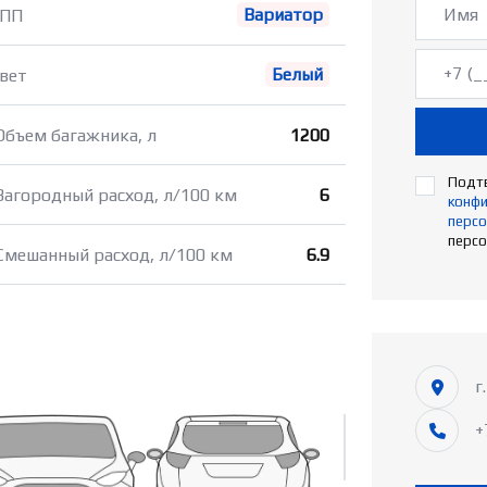
Вариатор
ПП
Белый
вет
Объем багажника, л
1200
Подтв
Загородный расход, л/100 км
6
конф
персо
персо
Смешанный расход, л/100 км
6.9
г
+