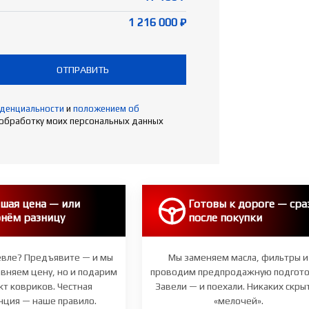
1 216 000 ₽
ОТПРАВИТЬ
иденциальности
и
положением об
 обработку моих персональных данных
шая цена — или
Готовы к дороге — сра
нём разницу
после покупки
вле? Предъявите — и мы
Мы заменяем масла, фильтры и
авняем цену, но и подарим
проводим предпродажную подгото
т ковриков. Честная
Завели — и поехали. Никаких скры
нция — наше правило.
«мелочей».