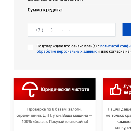
Сумма кредита:
Подтверждаю что ознакомлен(а) с
политикой конф
обработке персональных данных
и даю согласие на
с
Луч
Юридическая чистота
вер
ю
Проверка по 8 базам: залоги,
Нашли деше
не
ограничения, ДТП, угон. Ваша машина —
не только ср
100% «белая». Покупайте спокойно!
комплек
конкуре