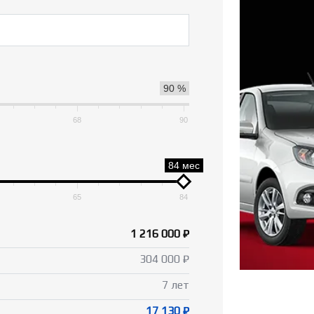
90 %
68
90
84 мес
65
84
1 216 000 ₽
304 000 ₽
7 лет
17 130 ₽