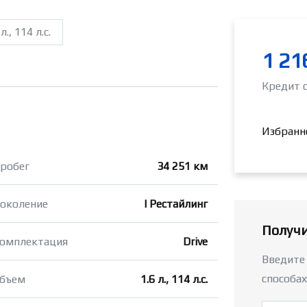
 л., 114 л.с.
1 21
Кредит 
Избранн
робег
34 251 км
околение
I Рестайлинг
Получи
омплектация
Drive
Введите
способах
бъем
1.6 л., 114 л.с.