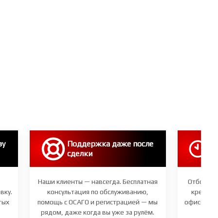
зу
Поддержка даже после
Эк
сделки
вс
Наши клиенты — навсегда. Бесплатная
Отбор ав
вку.
консультация по обслуживанию,
кредит 
тых
помощь с ОСАГО и регистрацией — мы
офисе. Вы
рядом, даже когда вы уже за рулём.