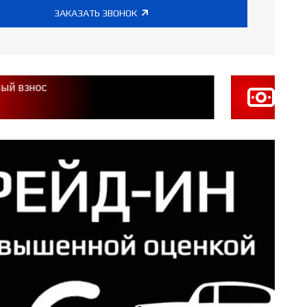
ЗАКАЗАТЬ ЗВОНОК
ый взнос
3 пла
в п