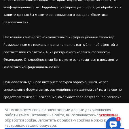
конфиденциальность. Подробную информацию о порядке обработки и
защите данных Вы можете ознакомиться в разделе «Политика
безопасности».
Настоящий сайт носит исключительно информационный характер.
Размещенные материалы и цены не являются публичной офертой в
соответствии со статьей 437 Гражданского кодекса Российской
Федерации. С подробностями Вы можете ознакомиться в документе
«Политика конфиденциальности».
Пользователь данного интернет-ресурса обратившийся, через
специальные формы связи, размещённые на данном сайте, а также по
средствам телефонного звонка, выражает свое безусловное согласие
продолжить устную или письменную коммуникацию с помощью
Мы используем cookie и электронные данные для улучшения
электронных средств связи, в т.ч.: sms-информирование, e-mail-
работы сайта. Оставаясь на сайте, вы соглашаетесь с
условиями
рассылка и т.п. и т.д.
обработки cookie. Запретить обработку cookies можно в
1
настройках вашего браузера.
Contact 