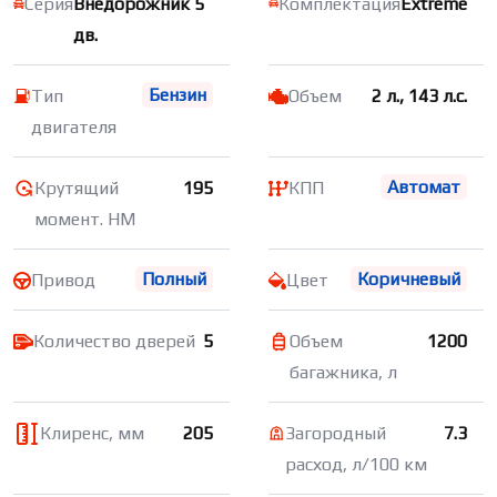
Серия
Внедорожник 5
Комплектация
Extreme
дв.
Бензин
Тип
Объем
2 л., 143 л.с.
двигателя
Автомат
Крутящий
195
КПП
момент. НМ
Полный
Коричневый
Привод
Цвет
Количество дверей
5
Объем
1200
багажника, л
Клиренс, мм
205
Загородный
7.3
расход, л/100 км