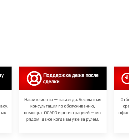
зу
Поддержка даже после
Эк
сделки
вс
Наши клиенты — навсегда. Бесплатная
Отбор ав
вку.
консультация по обслуживанию,
кредит 
тых
помощь с ОСАГО и регистрацией — мы
офисе. Вы
рядом, даже когда вы уже за рулём.