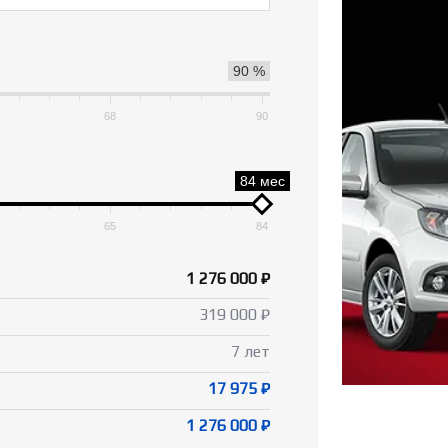
90 %
68
90
84 мес
65
84
1 276 000 ₽
319 000 ₽
7 лет
17 975 ₽
1 276 000 ₽