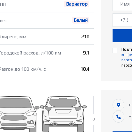
Вариатор
ПП
Белый
вет
Клиренс, мм
210
Подтв
Городской расход, л/100 км
9.1
конф
персо
персо
Разгон до 100 км/ч, с
10.4
г
+
0