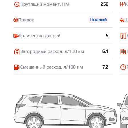
Крутящий момент. НМ
250
К
Полный
Привод
Ц
Количество дверей
5
Загородный расход, л/100 км
6.1
Смешанный расход, л/100 км
7.2