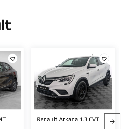
lt
 МТ
Renault Arkana 1.3 CVT