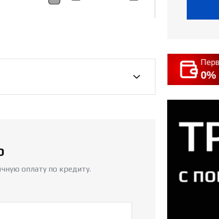
окредит
Перв
 4.9%
0%
р
чную оплату по кредиту.