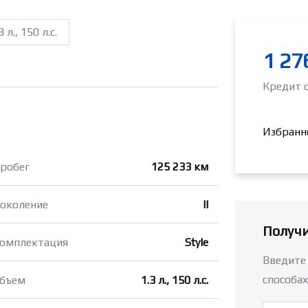
3 л., 150 л.с.
1 27
Кредит 
Избранн
робег
125 233 км
околение
II
Получи
омплектация
Style
Введите
способах
бъем
1.3 л., 150 л.с.