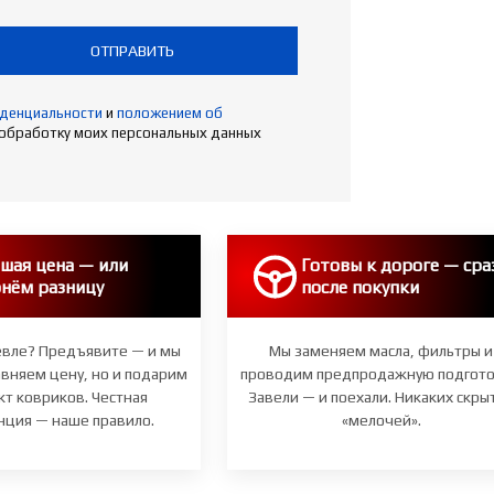
ОТПРАВИТЬ
иденциальности
и
положением об
 обработку моих персональных данных
шая цена — или
Готовы к дороге — сра
нём разницу
после покупки
вле? Предъявите — и мы
Мы заменяем масла, фильтры и
авняем цену, но и подарим
проводим предпродажную подгото
т ковриков. Честная
Завели — и поехали. Никаких скры
нция — наше правило.
«мелочей».