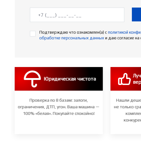
Подтверждаю что ознакомлен(а) с
политикой конф
обработке персональных данных
и даю согласие на
с
Луч
Юридическая чистота
вер
ю
Проверка по 8 базам: залоги,
Нашли деше
не
ограничения, ДТП, угон. Ваша машина —
не только ср
100% «белая». Покупайте спокойно!
комплек
конкуре