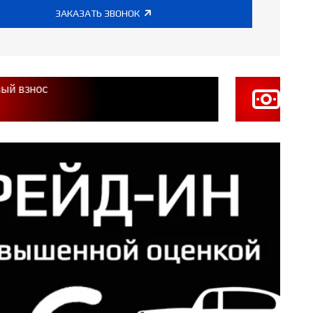
ЗАКАЗАТЬ ЗВОНОК
ый взнос
3 пла
в п