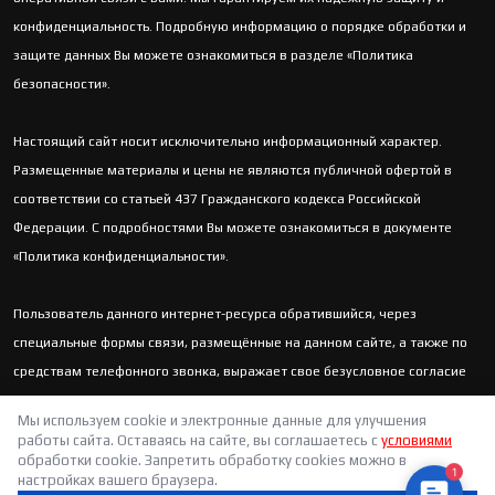
конфиденциальность. Подробную информацию о порядке обработки и
защите данных Вы можете ознакомиться в разделе «Политика
безопасности».
Настоящий сайт носит исключительно информационный характер.
Размещенные материалы и цены не являются публичной офертой в
соответствии со статьей 437 Гражданского кодекса Российской
Федерации. С подробностями Вы можете ознакомиться в документе
«Политика конфиденциальности».
Пользователь данного интернет-ресурса обратившийся, через
специальные формы связи, размещённые на данном сайте, а также по
средствам телефонного звонка, выражает свое безусловное согласие
продолжить устную или письменную коммуникацию с помощью
Мы используем cookie и электронные данные для улучшения
электронных средств связи, в т.ч.: sms-информирование, e-mail-
работы сайта. Оставаясь на сайте, вы соглашаетесь с
условиями
рассылка и т.п. и т.д.
обработки cookie. Запретить обработку cookies можно в
1
настройках вашего браузера.
Contact 