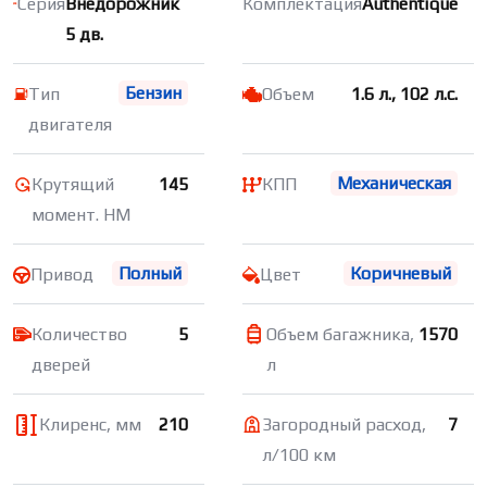
Серия
Внедорожник
Комплектация
Authentique
5 дв.
Бензин
Тип
Объем
1.6 л., 102 л.с.
двигателя
Механическая
Крутящий
145
КПП
момент. НМ
Полный
Коричневый
Привод
Цвет
Количество
5
Объем багажника,
1570
дверей
л
Клиренс, мм
210
Загородный расход,
7
л/100 км