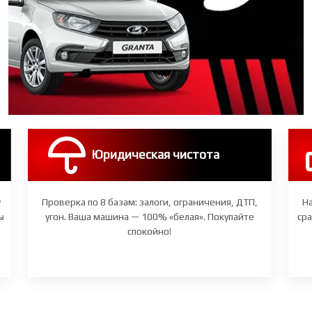
Юридическая чистота
Проверка по 8 базам: залоги, ограничения, ДТП,
Нашли
угон. Ваша машина — 100% «белая». Покупайте
сравняе
спокойно!
Ч