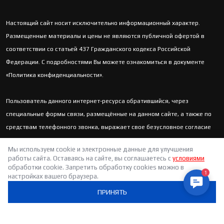
Настоящий сайт носит исключительно информационный характер.
Размещенные материалы и цены не являются публичной офертой в
соответствии со статьей 437 Гражданского кодекса Российской
Федерации. С подробностями Вы можете ознакомиться в документе
«Политика конфиденциальности».
Пользователь данного интернет-ресурса обратившийся, через
специальные формы связи, размещённые на данном сайте, а также по
средствам телефонного звонка, выражает свое безусловное согласие
продолжить устную или письменную коммуникацию с помощью
Мы используем cookie и электронные данные для улучшения
электронных средств связи, в т.ч.: sms-информирование, e-mail-
работы сайта. Оставаясь на сайте, вы соглашаетесь с
условиями
рассылка и т.п. и т.д.
обработки cookie. Запретить обработку cookies можно в
1
настройках вашего браузера.
Contact 
ПРИНЯТЬ
Реквизиты организации: ООО «АВТОСЛОН», ИНН: 6678094470, ОГРН:
1186658056155